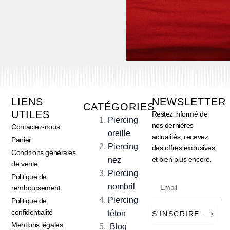
LIENS
NEWSLETTER
CATÉGORIES
UTILES
Restez informé de
Piercing
nos dernières
Contactez-nous
oreille
actualités, recevez
Panier
Piercing
des offres exclusives,
Conditions générales
et bien plus encore.
nez
de vente
Piercing
Politique de
Email
nombril
remboursement
Piercing
Politique de
confidentialité
téton
S'INSCRIRE ⟶
Mentions légales
Blog