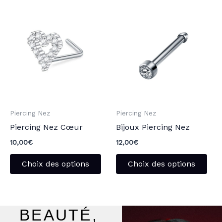
Ce
Ce
produit
pro
a
a
plusieurs
plu
variations.
vari
Les
Les
options
opt
peuvent
peu
Piercing Nez
Piercing Nez
être
être
Piercing Nez Cœur
Bijoux Piercing Nez
choisies
choi
sur
sur
10,00
€
12,00
€
la
la
Choix des options
Choix des options
page
pag
du
du
produit
pro
BEAUTÉ,