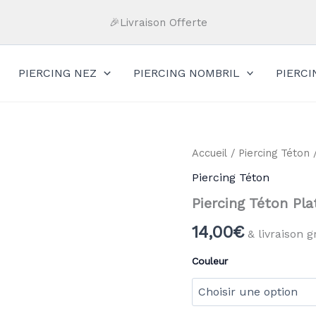
🎉Livraison Offerte
PIERCING NEZ
PIERCING NOMBRIL
PIERC
quantité
Accueil
/
Piercing Téton
/
de
Piercing Téton
Piercing
Téton
Piercing Téton Pla
Plat
14,00
€
& livraison g
Couleur