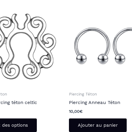
Ce
produit
a
plusieurs
variations.
Les
options
peuvent
être
choisies
sur
la
éton
Piercing Téton
page
cing téton celtic
Piercing Anneau Téton
du
10,00
€
produit
 des options
Ajouter au panier