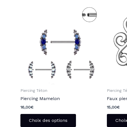
Ce
produit
a
plusieurs
variations.
Les
options
peuvent
être
choisies
sur
la
Piercing Téton
Piercing T
page
Piercing Mamelon
Faux pier
du
16,00
€
15,00
€
produit
Choix des options
Choix