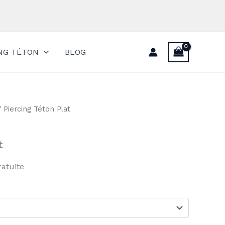
ING TÉTON
BLOG
 Piercing Téton Plat
t
ratuite