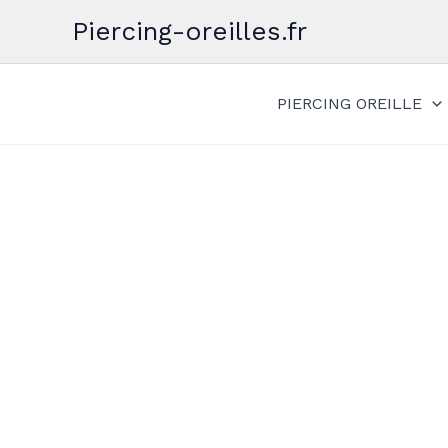
Aller
Piercing-oreilles.fr
au
contenu
PIERCING OREILLE