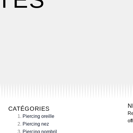
N
CATÉGORIES
Re
Piercing oreille
of
Piercing nez
Piercing nombril