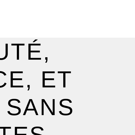
UTÉ,
E, ET
 SANS
ITES