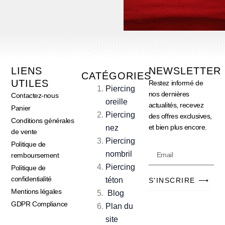
LIENS
NEWSLETTER
CATÉGORIES
UTILES
Restez informé de
Piercing
nos dernières
Contactez-nous
oreille
actualités, recevez
Panier
Piercing
des offres exclusives,
Conditions générales
et bien plus encore.
nez
de vente
Piercing
Politique de
Email
nombril
remboursement
Piercing
Politique de
confidentialité
téton
S'INSCRIRE ⟶
Mentions légales
Blog
GDPR Compliance
Plan du
site