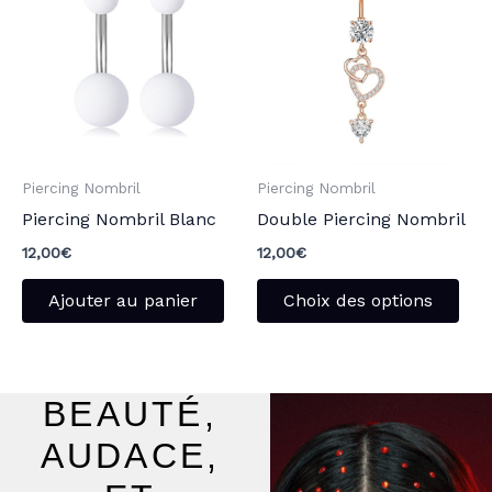
a
plu
vari
Les
opt
peu
Piercing Nombril
Piercing Nombril
être
Piercing Nombril Blanc
Double Piercing Nombril
choi
sur
12,00
€
12,00
€
la
Ajouter au panier
Choix des options
pag
du
pro
BEAUTÉ,
AUDACE,