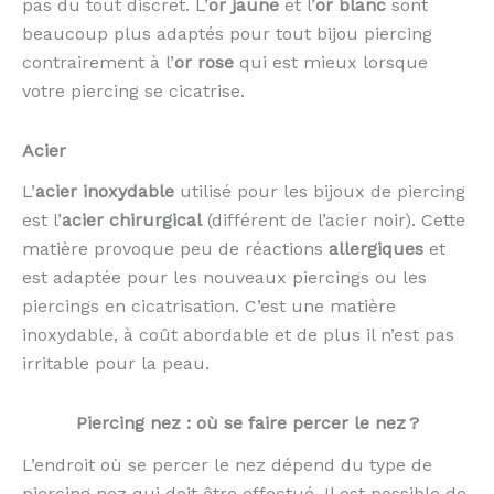
pas du tout discret. L’
or jaune
et l’
or blanc
sont
beaucoup plus adaptés pour tout bijou piercing
contrairement à l’
or rose
qui est mieux lorsque
votre piercing se cicatrise.
Acier
L’
acier inoxydable
utilisé pour les bijoux de piercing
est l’
acier chirurgical
(différent de l’acier noir). Cette
matière provoque peu de réactions
allergiques
et
est adaptée pour les nouveaux piercings ou les
piercings en cicatrisation. C’est une matière
inoxydable, à coût abordable et de plus il n’est pas
irritable pour la peau.
Piercing nez : où se faire percer le nez ?
L’endroit où se percer le nez dépend du type de
piercing nez qui doit être effectué. Il est possible de