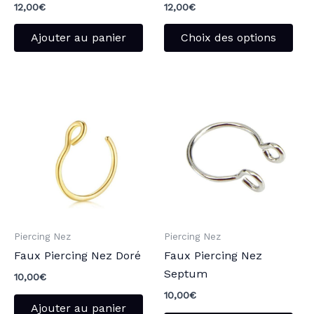
la
12,00
€
12,00
€
pag
Ajouter au panier
Choix des options
du
pro
Ce
pro
a
plu
vari
Les
opt
peu
Piercing Nez
Piercing Nez
être
Faux Piercing Nez Doré
Faux Piercing Nez
choi
Septum
sur
10,00
€
la
10,00
€
Ajouter au panier
pag