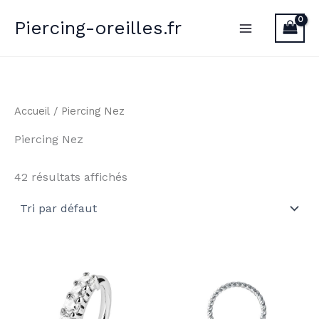
Aller
Piercing-oreilles.fr
au
contenu
Accueil
/ Piercing Nez
Piercing Nez
42 résultats affichés
Ce
Ce
produit
pro
a
a
plusieurs
plu