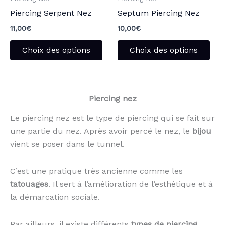
être
être
Piercing Serpent Nez
Septum Piercing Nez
choisies
choi
sur
sur
11,00
€
10,00
€
la
la
Choix des options
Choix des options
page
pag
du
du
produit
pro
Piercing nez
Le piercing nez est le type de piercing qui se fait sur
une partie du nez. Après avoir percé le nez, le
bijou
vient se poser dans le tunnel.
C’est une pratique très ancienne comme les
tatouages
. Il sert à l’amélioration de l’esthétique et à
la démarcation sociale.
Par ailleurs, il existe différents
types de piercing