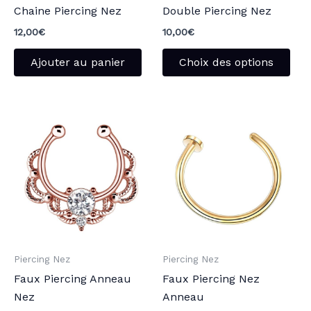
Chaine Piercing Nez
Double Piercing Nez
choi
sur
12,00
€
10,00
€
la
Ajouter au panier
Choix des options
pag
du
pro
Ce
pro
a
plu
vari
Les
opt
peu
Piercing Nez
Piercing Nez
être
Faux Piercing Anneau
Faux Piercing Nez
choi
Nez
Anneau
sur