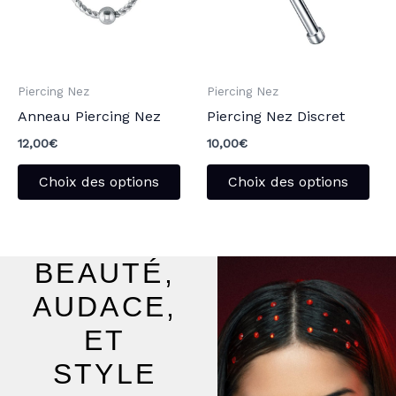
variations.
vari
Les
Les
options
opt
peuvent
peu
Piercing Nez
Piercing Nez
être
être
Anneau Piercing Nez
Piercing Nez Discret
choisies
choi
sur
sur
12,00
€
10,00
€
la
la
Choix des options
Choix des options
page
pag
du
du
produit
pro
BEAUTÉ,
AUDACE,
ET
STYLE