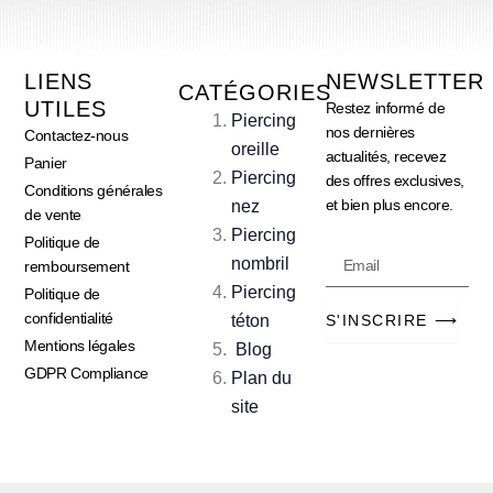
LIENS
NEWSLETTER
CATÉGORIES
UTILES
Restez informé de
Piercing
nos dernières
Contactez-nous
oreille
actualités, recevez
Panier
Piercing
des offres exclusives,
Conditions générales
et bien plus encore.
nez
de vente
Piercing
Politique de
Email
nombril
remboursement
Piercing
Politique de
confidentialité
téton
S'INSCRIRE ⟶
Mentions légales
Blog
GDPR Compliance
Plan du
site