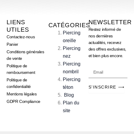
LIENS
NEWSLETTER
CATÉGORIES
UTILES
Restez informé de
Piercing
nos dernières
Contactez-nous
oreille
actualités, recevez
Panier
Piercing
des offres exclusives,
Conditions générales
et bien plus encore.
nez
de vente
Piercing
Politique de
Email
nombril
remboursement
Piercing
Politique de
confidentialité
téton
S'INSCRIRE ⟶
Mentions légales
Blog
GDPR Compliance
Plan du
site