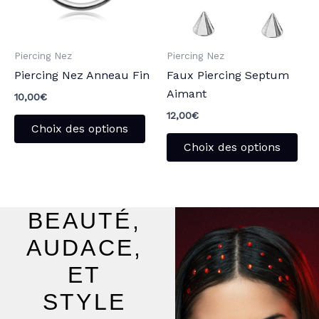
Les
Les
options
opt
peuvent
peu
Piercing Nez
Piercing Nez
être
être
Piercing Nez Anneau Fin
Faux Piercing Septum
choisies
choi
Aimant
sur
sur
10,00
€
la
la
12,00
€
Choix des options
page
pag
Choix des options
du
du
produit
pro
BEAUTÉ,
AUDACE,
ET
STYLE