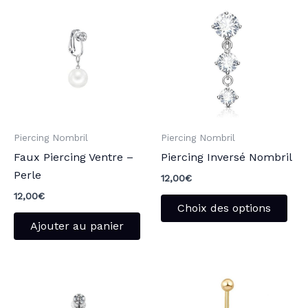
pro
a
plu
vari
Les
opt
peu
Piercing Nombril
Piercing Nombril
être
Faux Piercing Ventre –
Piercing Inversé Nombril
choi
Perle
sur
12,00
€
la
12,00
€
Choix des options
pag
Ajouter au panier
du
pro