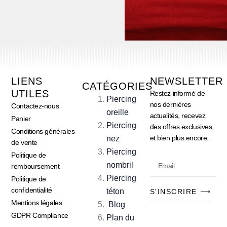
LIENS
NEWSLETTER
CATÉGORIES
UTILES
Restez informé de
Piercing
nos dernières
Contactez-nous
oreille
actualités, recevez
Panier
Piercing
des offres exclusives,
Conditions générales
et bien plus encore.
nez
de vente
Piercing
Politique de
Email
nombril
remboursement
Piercing
Politique de
confidentialité
téton
S'INSCRIRE ⟶
Mentions légales
Blog
GDPR Compliance
Plan du