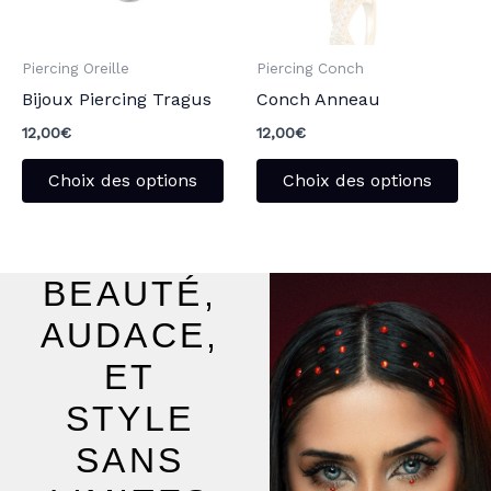
options
opt
peuvent
peu
Piercing Oreille
Piercing Conch
être
être
Bijoux Piercing Tragus
Conch Anneau
choisies
choi
sur
sur
12,00
€
12,00
€
la
la
Choix des options
Choix des options
page
pag
du
du
produit
pro
BEAUTÉ,
AUDACE,
ET
STYLE
SANS