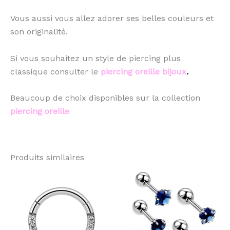
Vous aussi vous allez adorer ses belles couleurs et
son originalité.
Si vous souhaitez un style de piercing plus
classique consulter le
piercing oreille bijoux
.
Beaucoup de choix disponibles sur la collection
piercing oreille
Produits similaires
Ce
Ce
produit
pro
a
a
plusieurs
plu
variations.
vari