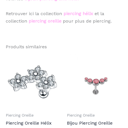
Retrouver ici la collection
piercing hélix
et la
collection
piercing oreille
pour plus de piercing.
Produits similaires
Ce
Ce
produit
pro
a
a
plusieurs
plu
variations.
vari
Les
Les
options
opt
peuvent
peu
Piercing Oreille
Piercing Oreille
être
être
Piercing Oreille Hélix
Bijou Piercing Oreille
choisies
choi