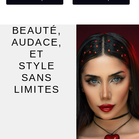
page
pag
du
du
produit
pro
BEAUTÉ,
AUDACE,
ET
STYLE
SANS
LIMITES