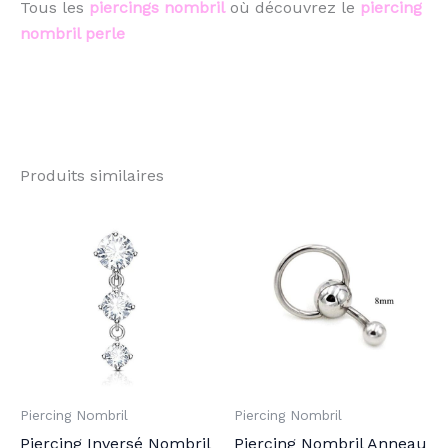
Tous les
piercings nombril
où
découvrez le
piercing
nombril perle
Produits similaires
Ce
produit
a
plusieurs
variations.
Les
options
peuvent
Piercing Nombril
Piercing Nombril
être
Piercing Inversé Nombril
Piercing Nombril Anneau
choisies