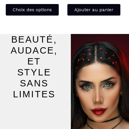
page
Choix des options
Ajouter au panier
du
produit
BEAUTÉ,
AUDACE,
ET
STYLE
SANS
LIMITES