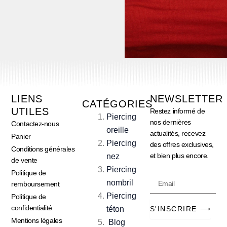
LIENS
NEWSLETTER
CATÉGORIES
UTILES
Restez informé de
Piercing
nos dernières
Contactez-nous
oreille
actualités, recevez
Panier
Piercing
des offres exclusives,
Conditions générales
et bien plus encore.
nez
de vente
Piercing
Politique de
Email
nombril
remboursement
Piercing
Politique de
confidentialité
téton
S'INSCRIRE ⟶
Mentions légales
Blog