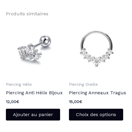
Produits similaires
Ce
pro
a
plu
vari
Les
opt
peu
Piercing Hélix
Piercing Oreille
être
Piercing Anti Hélix Bijoux
Piercing Anneaux Tragus
choi
sur
12,00
€
15,00
€
la
Ajouter au panier
Choix des options
pag
du
pro