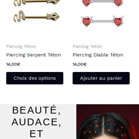
plusieurs
variations.
Les
options
peuvent
Piercing Téton
Piercing Téton
être
Piercing Serpent Téton
Piercing Diable Téton
choisies
sur
14,00
€
14,00
€
la
Choix des options
Ajouter au panier
page
du
produit
BEAUTÉ,
AUDACE,
ET