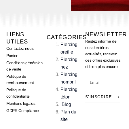
LIENS
NEWSLETTER
CATÉGORIES
UTILES
Restez informé de
Piercing
nos dernières
Contactez-nous
oreille
actualités, recevez
Panier
Piercing
des offres exclusives,
Conditions générales
et bien plus encore.
nez
de vente
Piercing
Politique de
Email
nombril
remboursement
Piercing
Politique de
confidentialité
téton
S'INSCRIRE ⟶
Mentions légales
Blog
GDPR Compliance
Plan du
site