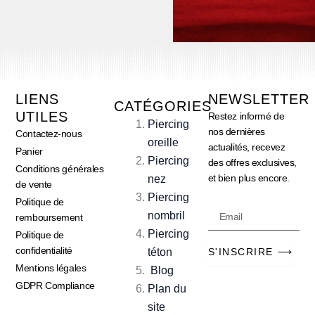
LIENS
NEWSLETTER
CATÉGORIES
UTILES
Restez informé de
Piercing
nos dernières
Contactez-nous
oreille
actualités, recevez
Panier
Piercing
des offres exclusives,
Conditions générales
et bien plus encore.
nez
de vente
Piercing
Politique de
Email
nombril
remboursement
Piercing
Politique de
confidentialité
téton
S'INSCRIRE ⟶
Mentions légales
Blog
GDPR Compliance
Plan du
site