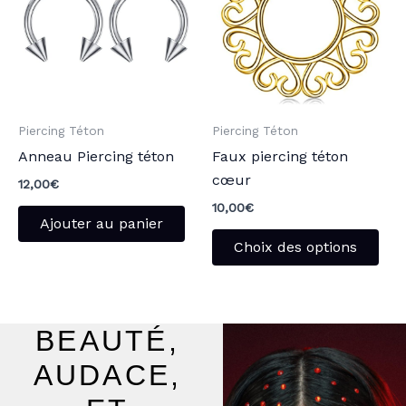
plu
vari
Les
opt
peu
Piercing Téton
Piercing Téton
être
Anneau Piercing téton
Faux piercing téton
choi
cœur
sur
12,00
€
la
10,00
€
Ajouter au panier
pag
Choix des options
du
pro
BEAUTÉ,
AUDACE,