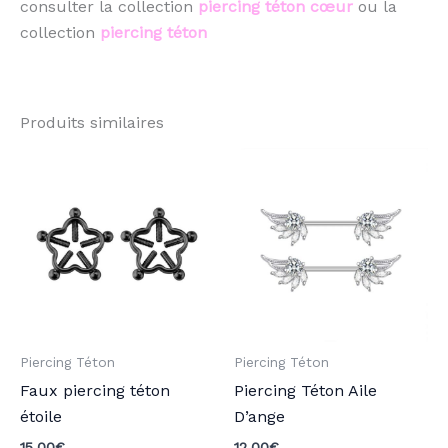
consulter la collection
piercing téton cœur
ou la
collection
piercing téton
Produits similaires
Ce
Ce
produit
pro
a
a
plusieurs
plu
variations.
vari
Les
Les
options
opt
peuvent
peu
Piercing Téton
Piercing Téton
être
être
Faux piercing téton
Piercing Téton Aile
choisies
choi
étoile
D’ange
sur
sur
la
la
15,00
€
12,00
€