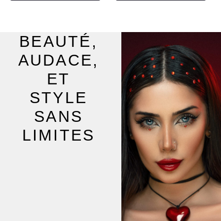
du
du
produit
pro
BEAUTÉ,
AUDACE,
ET
STYLE
SANS
LIMITES