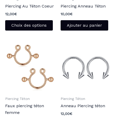
Piercing Au Téton Coeur
Piercing Anneau Téton
choisies
sur
12,00
€
10,00
€
la
Choix des options
Ajouter au panier
page
du
produit
Ce
produit
a
plusieurs
variations.
Les
options
peuvent
Piercing Téton
Piercing Téton
être
Faux piercing téton
Anneau Piercing téton
choisies
femme
sur
12,00
€