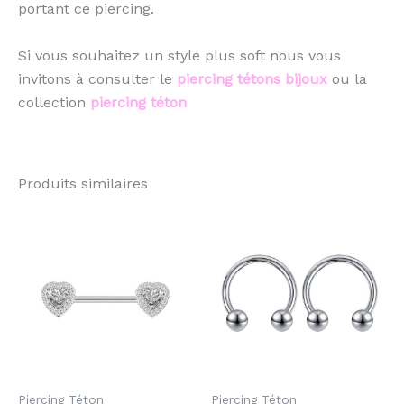
portant ce piercing.
Si vous souhaitez un style plus soft nous vous
invitons à consulter le
piercing tétons bijoux
ou la
collection
piercing téton
Produits similaires
Ce
produit
a
plusieurs
variations.
Les
options
peuvent
Piercing Téton
Piercing Téton
être