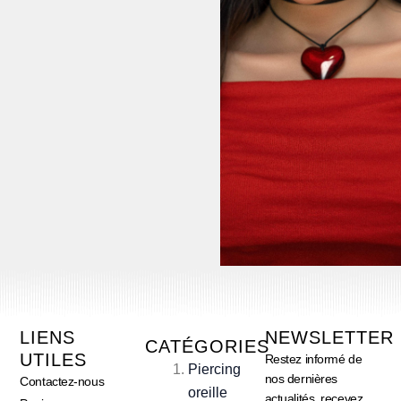
LIENS
NEWSLETTER
CATÉGORIES
UTILES
Restez informé de
Piercing
nos dernières
Contactez-nous
oreille
actualités, recevez