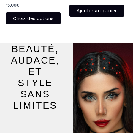
la
15,00
€
Ajouter au panier
page
Choix des options
du
produit
BEAUTÉ,
AUDACE,
ET
STYLE
SANS
LIMITES