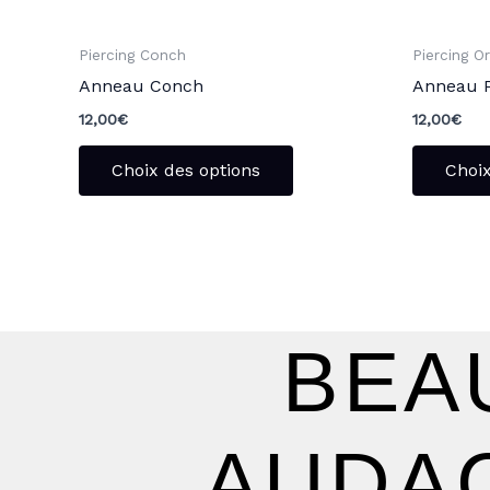
sur
la
Piercing Conch
Piercing Or
page
Anneau Conch
Anneau P
du
12,00
€
12,00
€
produit
Choix des options
Choix
BEA
AUDAC