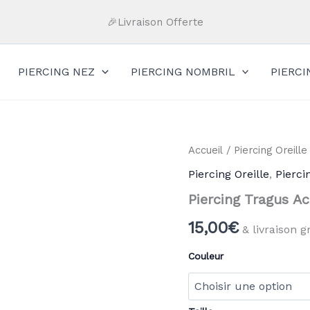
🎉Livraison Offerte
PIERCING NEZ
PIERCING NOMBRIL
PIERC
quantité
Accueil
/
Piercing Oreille
de
Piercing Oreille
,
Pierci
Piercing
Tragus
Piercing Tragus Ac
Acier
Chirurgical
15,00
€
& livraison g
Couleur