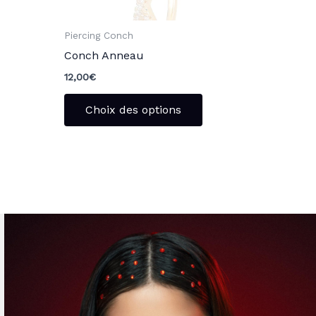
r
sur
la
Piercing Conch
ge
page
Conch Anneau
u
du
12,00
€
oduit
produit
Choix des options