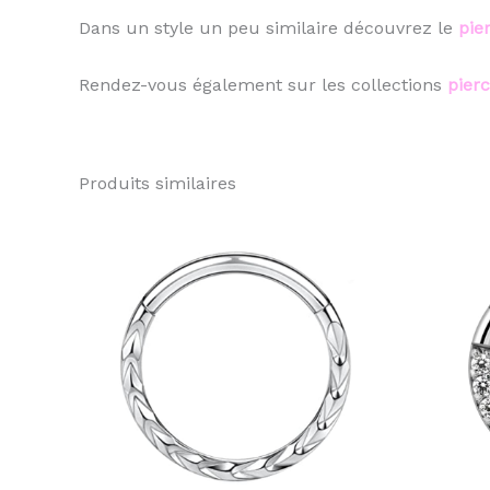
Dans un style un peu similaire découvrez le
pie
Rendez-vous également sur les collections
pierc
Produits similaires
Ce
produit
a
plusieurs
variations.
Les
options
peuvent
être
choisies