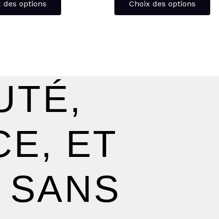
 des options
Choix des options
UTÉ,
E, ET
 SANS