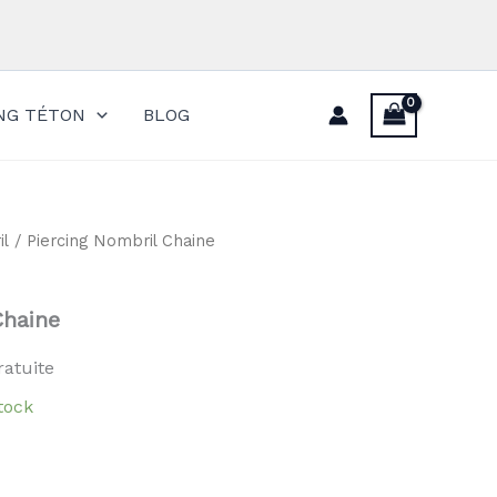
ING TÉTON
BLOG
il
/ Piercing Nombril Chaine
Chaine
ratuite
tock