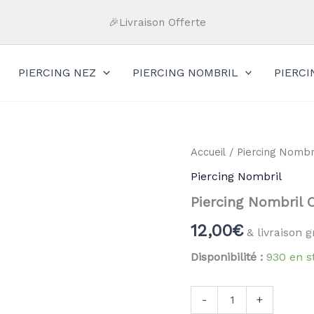
🎉Livraison Offerte
PIERCING NEZ
PIERCING NOMBRIL
PIERC
quantité
Accueil
/
Piercing Nombr
de
Piercing Nombril
Piercing
Nombril
Piercing Nombril 
Chaine
12,00
€
& livraison g
Disponibilité :
930 en s
-
+