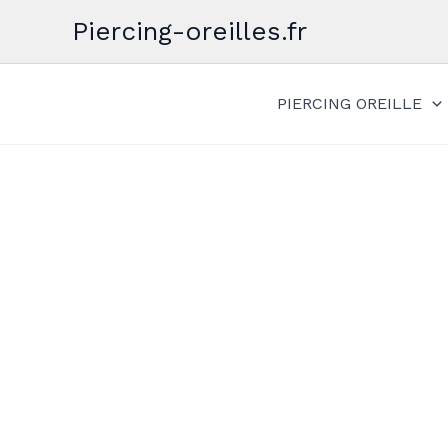
Aller
Piercing-oreilles.fr
au
contenu
PIERCING OREILLE