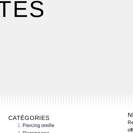
ITES
N
CATÉGORIES
Re
Piercing oreille
of