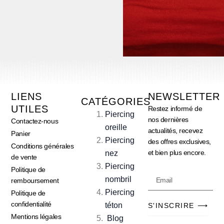
LIENS
NEWSLETTER
CATÉGORIES
UTILES
Restez informé de
Piercing
nos dernières
Contactez-nous
oreille
actualités, recevez
Panier
Piercing
des offres exclusives,
Conditions générales
et bien plus encore.
nez
de vente
Piercing
Politique de
Email
nombril
remboursement
Piercing
Politique de
confidentialité
téton
S'INSCRIRE ⟶
Mentions légales
Blog