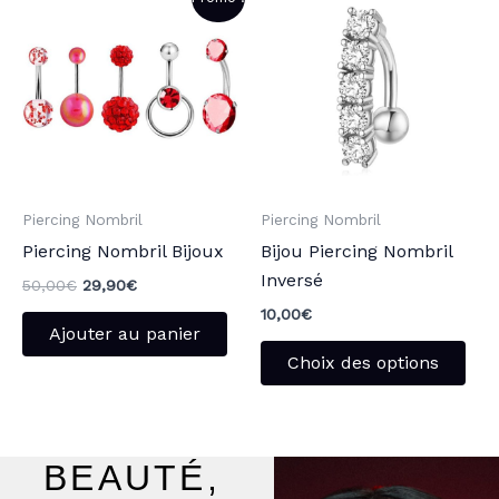
prix
prix
pro
initial
actuel
était :
est :
a
50,00€.
29,90€.
plu
vari
Les
opt
peu
Piercing Nombril
Piercing Nombril
être
Piercing Nombril Bijoux
Bijou Piercing Nombril
choi
Inversé
sur
50,00
€
29,90
€
la
10,00
€
Ajouter au panier
pag
Choix des options
du
pro
BEAUTÉ,