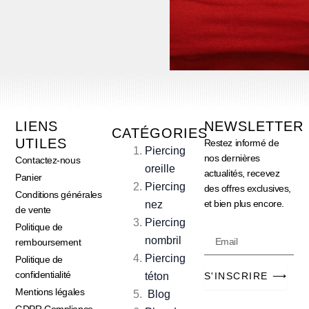
LIENS
NEWSLETTER
CATÉGORIES
UTILES
Restez informé de
Piercing
nos dernières
Contactez-nous
oreille
actualités, recevez
Panier
Piercing
des offres exclusives,
Conditions générales
et bien plus encore.
nez
de vente
Piercing
Politique de
Email
nombril
remboursement
Piercing
Politique de
confidentialité
téton
S'INSCRIRE ⟶
Mentions légales
Blog
GDPR Compliance